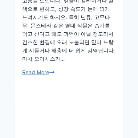
고통을 느낍니다. 잎끝이 갈라지거나 갈
분
색으로 변하고, 성장 속도가 눈에 띄게
크
느려지기도 하지요. 특히 난류, 고무나
기
무, 몬스테라 같은 열대 식물은 습기를
선
먹고 산다고 해도 과언이 아닐 정도라서
택
건조한 환경에 오래 노출되면 잎이 노랗
법
게 시들거나 해충에 더 쉽게 감염됩니다.
마치 오아시스가…
실
Read More
내
습
도
가
낮
을
때