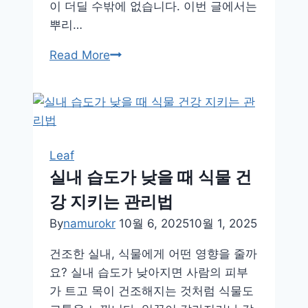
이 더딜 수밖에 없습니다. 이번 글에서는
뿌리…
뿌
Read More
리
가
숨
쉬
는
Leaf
공
실내 습도가 낮을 때 식물 건
간,
강 지키는 관리법
식
물
By
namurokr
10월 6, 2025
10월 1, 2025
에
건조한 실내, 식물에게 어떤 영향을 줄까
맞
요? 실내 습도가 낮아지면 사람의 피부
는
가 트고 목이 건조해지는 것처럼 식물도
화