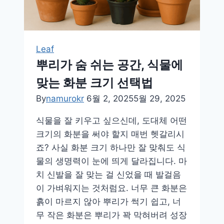
기
정
화
효
Leaf
과
뿌리가 숨 쉬는 공간, 식물에
까
맞는 화분 크기 선택법
지
한
By
namurokr
6월 2, 2025
5월 29, 2025
눈
식물을 잘 키우고 싶으신데, 도대체 어떤
에!
크기의 화분을 써야 할지 매번 헷갈리시
죠? 사실 화분 크기 하나만 잘 맞춰도 식
물의 생명력이 눈에 띄게 달라집니다. 마
치 신발을 잘 맞는 걸 신었을 때 발걸음
이 가벼워지는 것처럼요. 너무 큰 화분은
흙이 마르지 않아 뿌리가 썩기 쉽고, 너
무 작은 화분은 뿌리가 꽉 막혀버려 성장