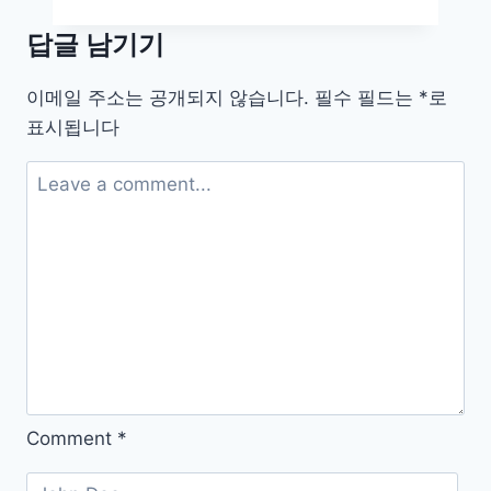
부
답글 남기기
터
물
이메일 주소는 공개되지 않습니다.
필수 필드는
*
로
주
표시됩니다
기
까
지,
다
육
식
물
종
류
별
관
Comment
*
리