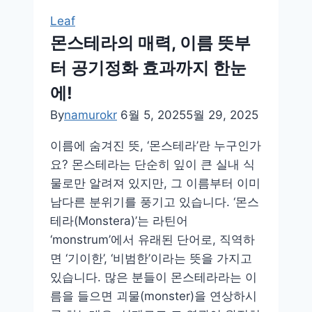
리
Leaf
쉬
몬스테라의 매력, 이름 뜻부
운
터 공기정화 효과까지 한눈
녹
색
에!
힐
By
namurokr
6월 5, 2025
5월 29, 2025
링
리
이름에 숨겨진 뜻, ‘몬스테라’란 누구인가
스
요? 몬스테라는 단순히 잎이 큰 실내 식
트
물로만 알려져 있지만, 그 이름부터 이미
남다른 분위기를 풍기고 있습니다. ‘몬스
테라(Monstera)’는 라틴어
‘monstrum’에서 유래된 단어로, 직역하
면 ‘기이한’, ‘비범한’이라는 뜻을 가지고
있습니다. 많은 분들이 몬스테라라는 이
름을 들으면 괴물(monster)을 연상하시