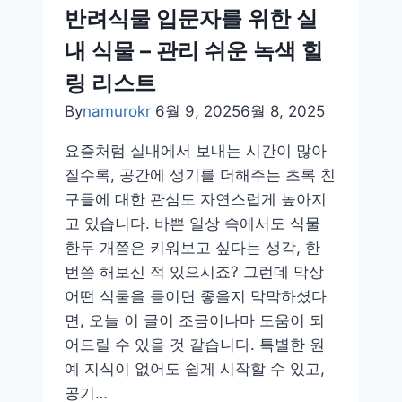
간
반려식물 입문자를 위한 실
없
내 식물 – 관리 쉬운 녹색 힐
는
분
링 리스트
들
By
namurokr
6월 9, 2025
6월 8, 2025
을
위
요즘처럼 실내에서 보내는 시간이 많아
한
질수록, 공간에 생기를 더해주는 초록 친
초
구들에 대한 관심도 자연스럽게 높아지
록
고 있습니다. 바쁜 일상 속에서도 식물
동
한두 개쯤은 키워보고 싶다는 생각, 한
반
번쯤 해보신 적 있으시죠? 그런데 막상
자
어떤 식물을 들이면 좋을지 막막하셨다
들
면, 오늘 이 글이 조금이나마 도움이 되
어드릴 수 있을 것 같습니다. 특별한 원
예 지식이 없어도 쉽게 시작할 수 있고,
공기…