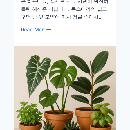
곤 하는데요, 실제로도 그 연관이 완전히
틀린 해석은 아닙니다. 몬스테라의 넓고
구멍 난 잎 모양이 마치 정글 속에서…
몬
Read More
스
테
라
의
매
력,
이
름
뜻
부
터
공