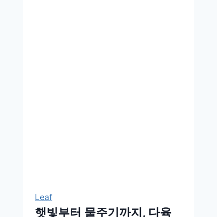
식
물
건
강
지
키
는
관
리
법
Leaf
햇빛부터 물주기까지, 다육