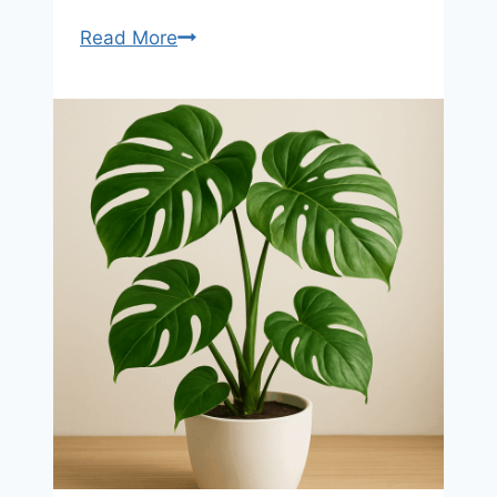
반
Read More
려
식
물
입
문
자
를
위
한
실
내
식
물
–
관