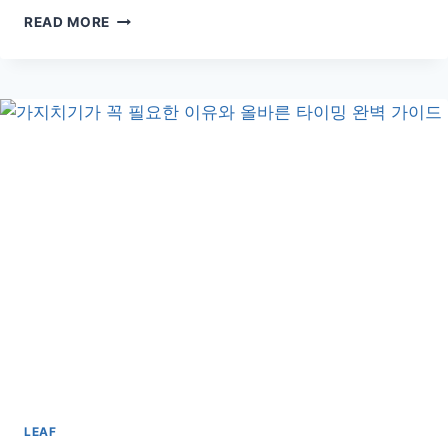
고
READ MORE
무
나
무
종
류
별
매
력
비
교
와
제
대
로
키
우
는
실
내
LEAF
식