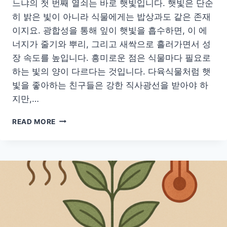
느냐의 첫 번째 열쇠는 바로 햇빛입니다. 햇빛은 단순
히 밝은 빛이 아니라 식물에게는 밥상과도 같은 존재
이지요. 광합성을 통해 잎이 햇빛을 흡수하면, 이 에
너지가 줄기와 뿌리, 그리고 새싹으로 흘러가면서 성
장 속도를 높입니다. 흥미로운 점은 식물마다 필요로
하는 빛의 양이 다르다는 것입니다. 다육식물처럼 햇
빛을 좋아하는 친구들은 강한 직사광선을 받아야 하
지만,…
햇
READ MORE
빛
부
터
토
양
까
지,
식
물
빠