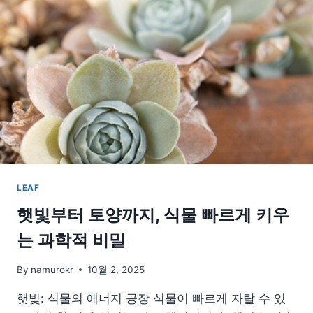
물
이
우
리
에
게
주
는
따
뜻
한
순
간
LEAF
햇빛부터 토양까지, 식물 빠르게 키우
는 과학적 비밀
By
namurokr
10월 2, 2025
햇빛: 식물의 에너지 공장 식물이 빠르게 자랄 수 있