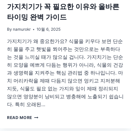
물
가지치기가 꼭 필요한 이유와 올바른
노
타이밍 완벽 가이드
하
우
By
namurokr
10월 6, 2025
가지치기가 왜 중요한가요? 식물을 키우다 보면 단순
히 물을 주고 햇빛을 쬐어주는 것만으로는 부족하다
는 것을 느끼실 때가 많으실 겁니다. 가지치기는 단순
히 모양을 예쁘게 다듬는 행위가 아니라, 식물의 건강
과 생명력을 지켜주는 핵심 관리법 중 하나입니다. 마
치 머리카락을 제때 다듬지 않으면 엉키고 지저분해
지듯, 식물도 필요 없는 가지와 잎이 제때 정리되지
않으면 영양분이 낭비되고 병충해에 노출되기 쉽습니
다. 특히 오래된…
가
READ MORE
지
치