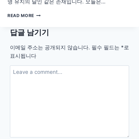
명 유지의 달인 같은 존재입니다. 오늘은…
사
READ MORE
막
의
답글 남기기
생
존
달
이메일 주소는 공개되지 않습니다.
필수 필드는
*
로
인,
표시됩니다
선
인
장
의
물
저
장
비
밀