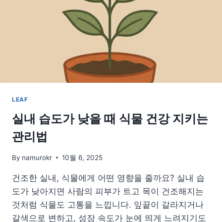
르
게
키
우
는
과
학
적
비
LEAF
밀
실내 습도가 낮을 때 식물 건강 지키는
관리법
By
namurokr
10월 6, 2025
건조한 실내, 식물에게 어떤 영향을 줄까요? 실내 습
도가 낮아지면 사람의 피부가 트고 목이 건조해지는
것처럼 식물도 고통을 느낍니다. 잎끝이 갈라지거나
갈색으로 변하고, 성장 속도가 눈에 띄게 느려지기도