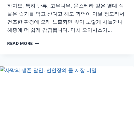
하지요. 특히 난류, 고무나무, 몬스테라 같은 열대 식
물은 습기를 먹고 산다고 해도 과언이 아닐 정도라서
건조한 환경에 오래 노출되면 잎이 노랗게 시들거나
해충에 더 쉽게 감염됩니다. 마치 오아시스가…
실
READ MORE
내
습
도
가
낮
을
때
식
물
건
강
지
키
는