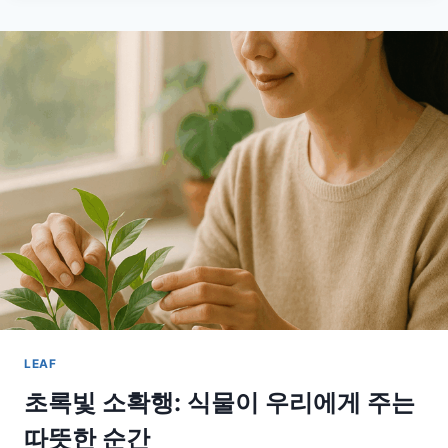
기
가
꼭
필
요
한
이
유
와
올
바
른
타
이
밍
완
벽
LEAF
가
이
초록빛 소확행: 식물이 우리에게 주는
드
따뜻한 순간