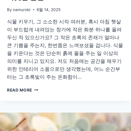
By
namurokr
6월 14, 2025
식물 키우기, 그 소소한 시작 여러분, 혹시 아침 햇살
이 부드럽게 내려앉는 창가에 작은 화분 하나를 올려
두신 적 있으신가요? 그 작은 초록의 존재가 얼마나
큰 기쁨을 주는지, 한번쯤은 느껴보셨을 겁니다. 식물
을 키운다는 것은 단순히 흙에 물을 주는 일 이상의
의미를 지니고 있지요. 저도 처음에는 공간을 채우기
위한 인테리어 소품으로만 생각했는데, 어느 순간부
터는 그 초록빛이 주는 온화함이…
초
READ MORE
록
빛
소
확
행:
식