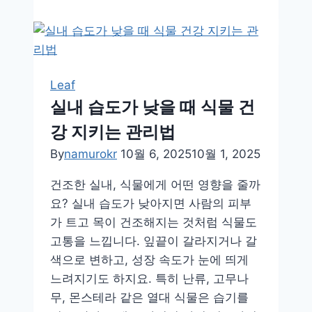
막
의
생
존
달
Leaf
인,
실내 습도가 낮을 때 식물 건
선
강 지키는 관리법
인
장
By
namurokr
10월 6, 2025
10월 1, 2025
의
건조한 실내, 식물에게 어떤 영향을 줄까
물
요? 실내 습도가 낮아지면 사람의 피부
저
가 트고 목이 건조해지는 것처럼 식물도
장
고통을 느낍니다. 잎끝이 갈라지거나 갈
비
색으로 변하고, 성장 속도가 눈에 띄게
밀
느려지기도 하지요. 특히 난류, 고무나
무, 몬스테라 같은 열대 식물은 습기를