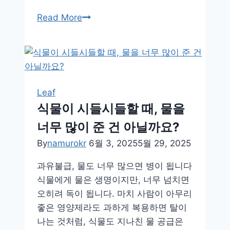
신
Read More
비
한
식
충
식
Leaf
물
식물이 시들시들할 때, 물을
세
너무 많이 준 건 아닐까요?
계:
키
By
namurokr
6월 3, 2025
5월 29, 2025
우
과유불급, 물도 너무 많으면 병이 됩니다
기
식물에게 물은 생명이지만, 너무 넘치면
쉬
오히려 독이 됩니다. 마치 사람이 아무리
운
좋은 영양제라도 과하게 복용하면 탈이
종
나는 것처럼, 식물도 지나친 물 공급은
류