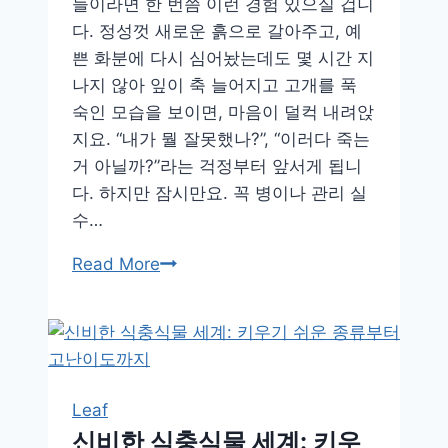
들이라면 한 번쯤 이런 경험 있으실 겁니
화
다. 정성껏 새로운 흙으로 갈아주고, 예
분
쁜 화분에 다시 심어놨는데도 몇 시간 지
크
나지 않아 잎이 축 늘어지고 고개를 푹
기
숙인 모습을 보이면, 마음이 덜컥 내려앉
선
지요. “내가 뭘 잘못했나?”, “이러다 죽는
택
거 아닐까?”라는 걱정부터 앞서게 됩니
법
다. 하지만 잠시만요. 꼭 병이나 관리 실
수…
분
Read More
갈
이
후
식
물
Leaf
이
신비한 식충식물 세계: 키우