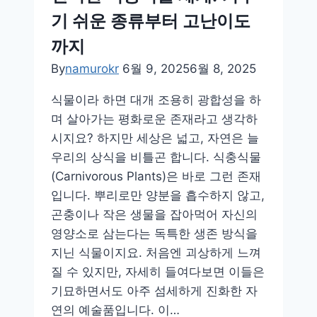
힘
기 쉬운 종류부터 고난이도
없
을
까지
때
By
namurokr
6월 9, 2025
6월 8, 2025
해
선
식물이라 하면 대개 조용히 광합성을 하
안
며 살아가는 평화로운 존재라고 생각하
되
시지요? 하지만 세상은 넓고, 자연은 늘
는
우리의 상식을 비틀곤 합니다. 식충식물
행
(Carnivorous Plants)은 바로 그런 존재
동
입니다. 뿌리로만 양분을 흡수하지 않고,
곤충이나 작은 생물을 잡아먹어 자신의
영양소로 삼는다는 독특한 생존 방식을
지닌 식물이지요. 처음엔 괴상하게 느껴
질 수 있지만, 자세히 들여다보면 이들은
기묘하면서도 아주 섬세하게 진화한 자
연의 예술품입니다. 이…