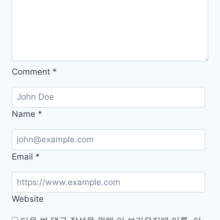
너
무
많
이
준
건
Comment
*
아
닐
까
Name
*
요?
Email
*
Website