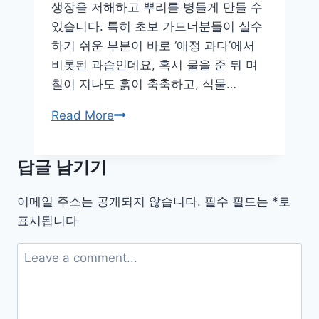
생장을 저해하고 뿌리를 병들게 만들 수
부
있습니다. 특히 초보 가드너분들이 실수
터
하기 쉬운 부분이 바로 ‘애정 과다’에서
고
비롯된 과습인데요, 혹시 물을 준 뒤 며
난
칠이 지나도 흙이 축축하고, 식물…
이
도
식
Read More
까
물
지
이
답글 남기기
시
들
이메일 주소는 공개되지 않습니다.
필수 필드는
*
로
시
표시됩니다
들
할
때,
물
을