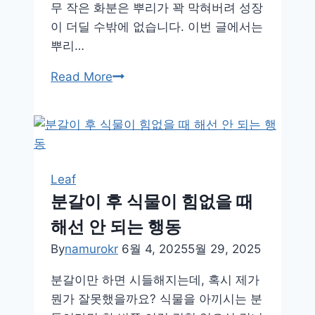
무 작은 화분은 뿌리가 꽉 막혀버려 성장
이 더딜 수밖에 없습니다. 이번 글에서는
뿌리…
뿌
Read More
리
가
숨
쉬
는
Leaf
공
분갈이 후 식물이 힘없을 때
간,
해선 안 되는 행동
식
물
By
namurokr
6월 4, 2025
5월 29, 2025
에
분갈이만 하면 시들해지는데, 혹시 제가
맞
뭔가 잘못했을까요? 식물을 아끼시는 분
는