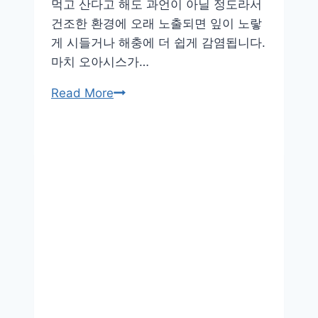
먹고 산다고 해도 과언이 아닐 정도라서
건조한 환경에 오래 노출되면 잎이 노랗
게 시들거나 해충에 더 쉽게 감염됩니다.
마치 오아시스가…
실
Read More
내
습
도
가
낮
을
때
식
물
건
강