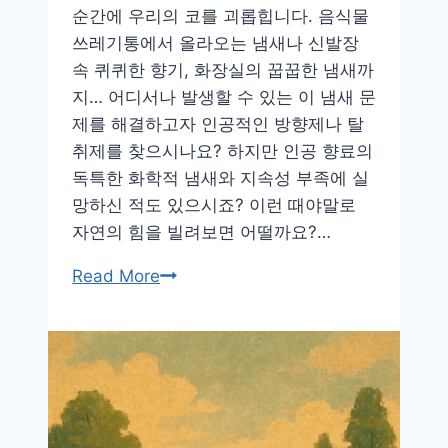
순간에 우리의 코를 괴롭힙니다. 음식물
재
쓰레기통에서 올라오는 냄새나 신발장
배
속 퀴퀴한 향기, 화장실의 꿉꿉한 냄새까
가
지… 어디서나 발생할 수 있는 이 냄새 문
이
제를 해결하고자 인공적인 방향제나 탈
드
취제를 찾으시나요? 하지만 인공 향료의
독특한 화학적 냄새와 지속성 부족에 실
망하신 적도 있으시죠? 이런 때야말로
자연의 힘을 빌려보면 어떨까요?…
화
Read More
학
제
품
없
이
도