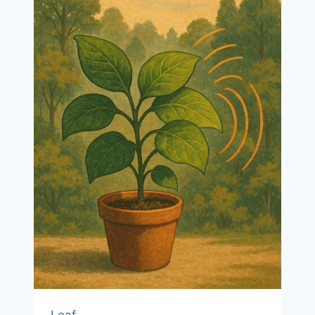
가
능!
식
물
로
즐
기
는
집
안
탈
취
꿀
팁
Leaf