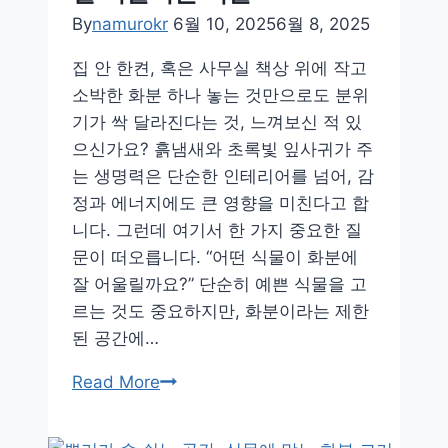
한
By
namurokr
6월 10, 2025
6월 8, 2025
실
집 안 한켠, 혹은 사무실 책상 위에 작고
내
소박한 화분 하나 놓는 것만으로도 분위
식
기가 싹 달라진다는 것, 느껴보신 적 있
물
으신가요? 흙냄새와 초록빛 잎사귀가 주
–
는 생명력은 단순한 인테리어를 넘어, 감
관
정과 에너지에도 큰 영향을 미친다고 합
리
니다. 그런데 여기서 한 가지 중요한 질
쉬
문이 떠오릅니다. “어떤 식물이 화분에
운
잘 어울릴까요?” 단순히 예쁜 식물을 고
녹
르는 것도 중요하지만, 화분이라는 제한
색
된 공간에…
힐
링
인
Read More
리
테
스
리