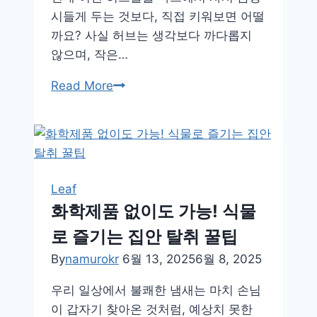
시들게 두는 것보다, 직접 키워보면 어떨
까요? 사실 허브는 생각보다 까다롭지
않으며, 작은…
초
Read More
보
자
도
쉽
게,
Leaf
요
화학제품 없이도 가능! 식물
리
로 즐기는 집안 탈취 꿀팁
에
쓰
By
namurokr
6월 13, 2025
6월 8, 2025
는
우리 일상에서 불쾌한 냄새는 마치 손님
허
이 갑자기 찾아온 것처럼, 예상치 못한
브