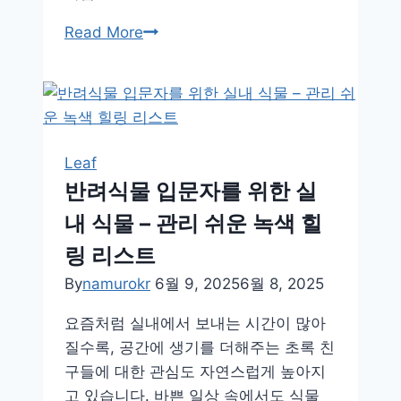
식
Read More
물
도
느
낄
까
Leaf
요?
반려식물 입문자를 위한 실
전
내 식물 – 관리 쉬운 녹색 힐
기
신
링 리스트
호
By
namurokr
6월 9, 2025
6월 8, 2025
의
과
요즘처럼 실내에서 보내는 시간이 많아
학
질수록, 공간에 생기를 더해주는 초록 친
구들에 대한 관심도 자연스럽게 높아지
고 있습니다. 바쁜 일상 속에서도 식물