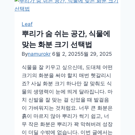
트
어
효
과
Leaf
만
뿌리가 숨 쉬는 공간, 식물에
점!
맞는 화분 크기 선택법
화
분
By
namurokr
6월 2, 2025
5월 29, 2025
에
식물을 잘 키우고 싶으신데, 도대체 어떤
잘
크기의 화분을 써야 할지 매번 헷갈리시
어
죠? 사실 화분 크기 하나만 잘 맞춰도 식
울
물의 생명력이 눈에 띄게 달라집니다. 마
리
치 신발을 잘 맞는 걸 신었을 때 발걸음
는
이 가벼워지는 것처럼요. 너무 큰 화분은
식
흙이 마르지 않아 뿌리가 썩기 쉽고, 너
물
무 작은 화분은 뿌리가 꽉 막혀버려 성장
이 더딜 수밖에 없습니다. 이번 글에서는