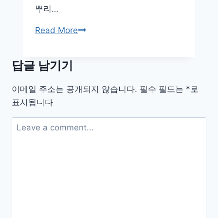
뿌리…
뿌
Read More
리
가
답글 남기기
숨
쉬
이메일 주소는 공개되지 않습니다.
필수 필드는
*
로
는
표시됩니다
공
간,
식
물
에
맞
는
화
분